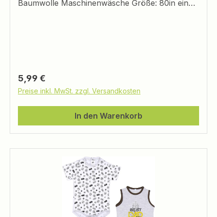
Baumwolle Maschinenwäsche Größe: 80in einer
Geschenkbox
Regulärer Preis:
5,99 €
Preise inkl. MwSt. zzgl. Versandkosten
In den Warenkorb