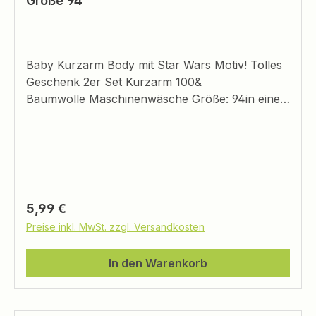
Größe 94
Baby Kurzarm Body mit Star Wars Motiv! Tolles
Geschenk 2er Set Kurzarm 100&
Baumwolle Maschinenwäsche Größe: 94in einer
Geschenkbox
Regulärer Preis:
5,99 €
Preise inkl. MwSt. zzgl. Versandkosten
In den Warenkorb