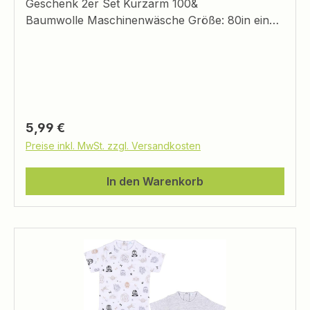
Geschenk 2er Set Kurzarm 100&
Baumwolle Maschinenwäsche Größe: 80in einer
Geschenkbox
Regulärer Preis:
5,99 €
Preise inkl. MwSt. zzgl. Versandkosten
In den Warenkorb