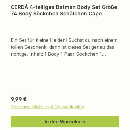
CERDÁ 4-teiliges Batman Body Set Größe
74 Body Söckchen Schälchen Cape
Ein Set für kleine Helden! Suchst du nach einem
tollen Geschenk, dann ist dieses Set genau das
richtige. Inhalt: 1 Body 1 Paar Söckchen 1
Schälchen mit witzigem Cape -
abnehmbarGeschenkebox 100% Baumwolle Alle
Teile sind mit Batman bedruckt. Größe: 74
Regulärer Preis:
9,99 €
Preise inkl. MwSt. zzgl. Versandkosten
In den Warenkorb