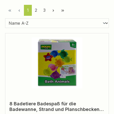
Seite
Seite
Seite
1
2
3
8 Badetiere Badespaß für die
Badewanne, Strand und Planschbecken