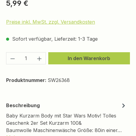
Regulärer Preis:
5,99 €
Preise inkl. MwSt. zzgl. Versandkosten
Sofort verfügbar, Lieferzeit: 1-3 Tage
Produkt Anzahl: Gib den gewünschten We
In den Warenkorb
Produktnummer:
SW26368
Beschreibung
Baby Kurzarm Body mit Star Wars Motiv! Tolles
Geschenk 2er Set Kurzarm 100&
Baumwolle Maschinenwäsche Größe: 80in einer…