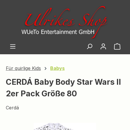
Zum Hauptinhalt springen
Ware
Für quirlige Kids
Babys
CERDÁ Baby Body Star Wars II
2er Pack Größe 80
Cerdá
Bildergalerie überspringen