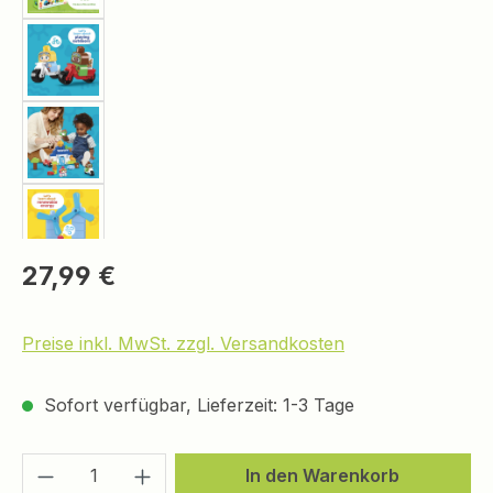
Regulärer Preis:
27,99 €
Preise inkl. MwSt. zzgl. Versandkosten
Sofort verfügbar, Lieferzeit: 1-3 Tage
Produkt Anzahl: Gib den gewünschten We
In den Warenkorb