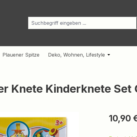
Plauener Spitze
Deko, Wohnen, Lifestyle
ropdown der Kategorie Für den Funkamateur
e oder Schließe das Dropdown der Kategorie Für quirlige K
Öffne oder S
r Knete Kinderknete Set 
Regulärer Pr
10,90 