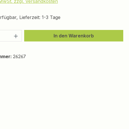
. MwSt. zzgl. Versandkosten
fügbar, Lieferzeit: 1-3 Tage
 Anzahl: Gib den gewünschten Wert ein 
In den Warenkorb
mmer:
26267